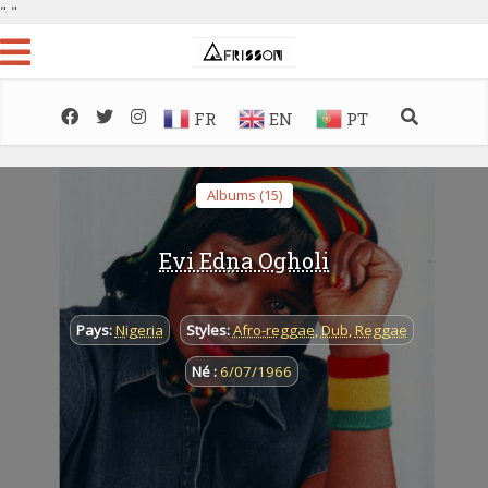
"
"
FR
EN
PT
Albums (15)
Evi Edna Ogholi
Pays:
Nigeria
Styles:
Afro-reggae
,
Dub
,
Reggae
Né :
6/07/1966