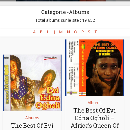
Catégorie -Albums
Total albums sur le site : 19 652
A
B
H
J
M
N
O
P
S
T
Albums
The Best Of Evi
Edna Ogholi –
Albums
The Best Of Evi
Africa’s Queen Of