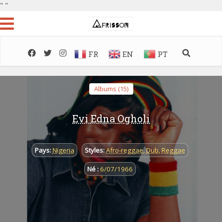
"
"
FR
EN
PT
Albums (15)
Evi Edna Ogholi
Pays:
Nigeria
Styles:
Afro-reggae
,
Dub
,
Reggae
Né :
6/07/1966