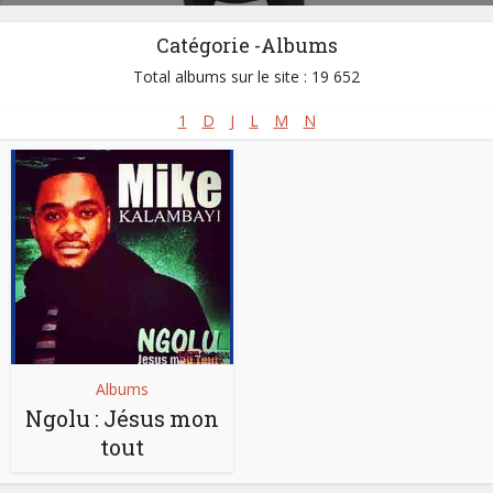
Catégorie -Albums
Total albums sur le site : 19 652
1
D
J
L
M
N
Albums
Ngolu : Jésus mon
tout