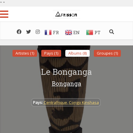
"
"
FR
EN
PT
Artistes (1)
Pays (1)
Albums (8)
Groupes (1)
Le Bonganga
Bonganga
Pays:
Centrafrique
,
Congo Kinshasa