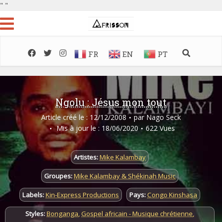
"
"
FR
EN
PT
Ngolu : Jésus mon tout
Article créé le : 12/12/2008
par
Nago Seck
Mis à jour le : 18/06/2020
622 Vues
Artistes:
Mike Kalambay
Groupes:
Mike Kalambay & Shékinah Music
Labels:
Kin-Express Productions
Pays:
Congo Kinshasa
Styles:
Bonganga
,
Gospel africain - Musique chrétienne
,