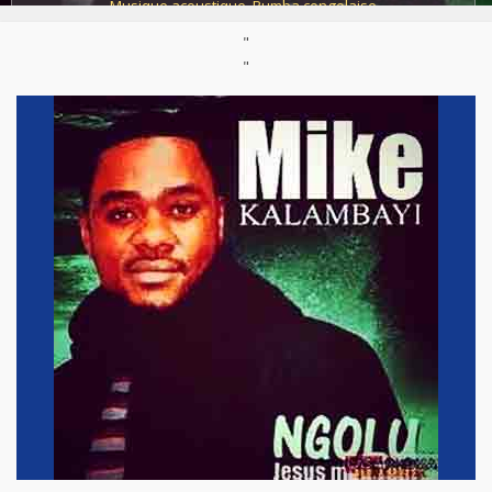
Musique acoustique
,
Rumba congolaise
"
Parution :
2005
"