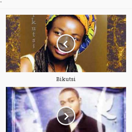
"
Bikutsi