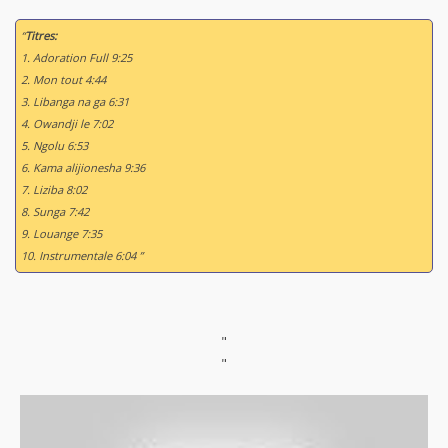
“
Titres:
1. Adoration Full 9:25
2. Mon tout 4:44
3. Libanga na ga 6:31
4. Owandji le 7:02
5. Ngolu 6:53
6. Kama alijionesha 9:36
7. Liziba 8:02
8. Sunga 7:42
9. Louange 7:35
10. Instrumentale 6:04 ”
"
"