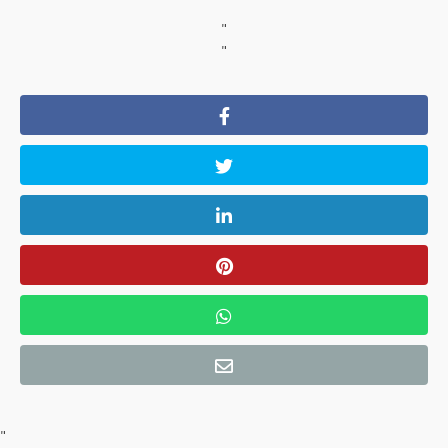
"
"
"