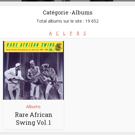
Catégorie -Albums
Total albums sur le site : 19 652
A
C
L
P
R
S
Albums
Rare African
Swing Vol. 1