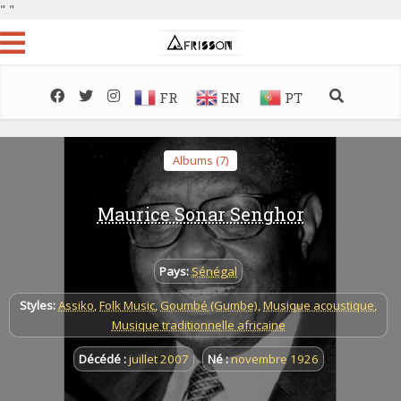
"
"
FR
EN
PT
Albums (7)
Maurice Sonar Senghor
Pays:
Sénégal
Styles:
Assiko
,
Folk Music
,
Goumbé (Gumbe)
,
Musique acoustique
,
Musique traditionnelle africaine
Décédé :
juillet 2007
Né :
novembre 1926