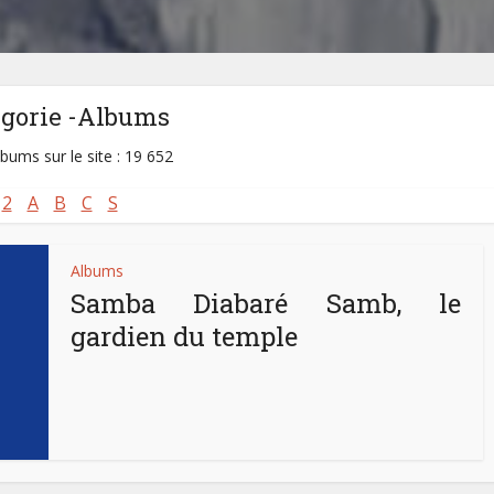
égorie -Albums
lbums sur le site : 19 652
2
A
B
C
S
Albums
Samba Diabaré Samb, le
gardien du temple