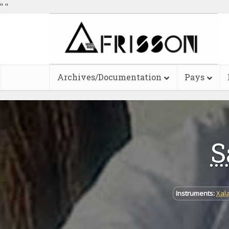
"
"
Archives/Documentation
Pays
S
Instruments:
Xal