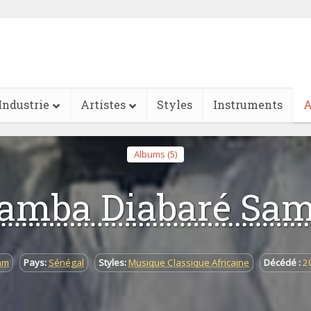
Industrie
Artistes
Styles
Instruments
A
Albums (5)
amba Diabaré Sa
am
Pays:
Sénégal
Styles:
Musique Classique Africaine
Décédé :
2