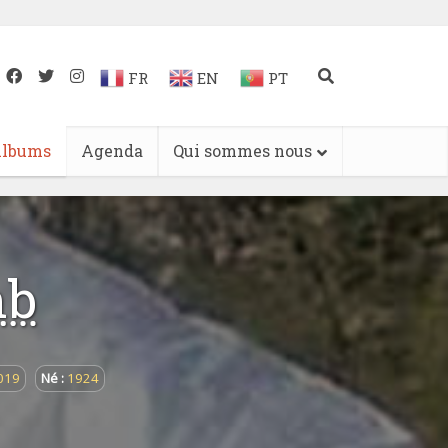
FR
EN
PT
lbums
Agenda
Qui sommes nous
mb
019
Né :
1924