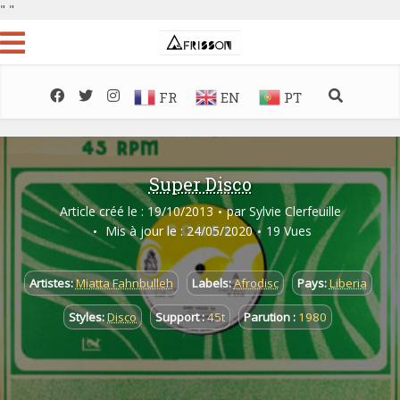
"
"
FR
EN
PT
Super Disco
Article créé le : 19/10/2013
par
Sylvie Clerfeuille
Mis à jour le : 24/05/2020
19 Vues
Artistes:
Miatta Fahnbulleh
Labels:
Afrodisc
Pays:
Liberia
Styles:
Disco
Support :
45t
Parution :
1980