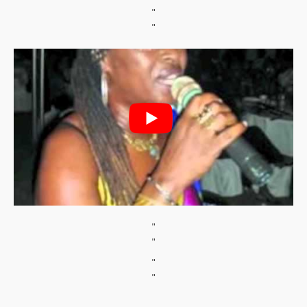
"
"
"
"
"
"