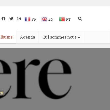
FR
EN
PT
lbums
Agenda
Qui sommes nous
/fr