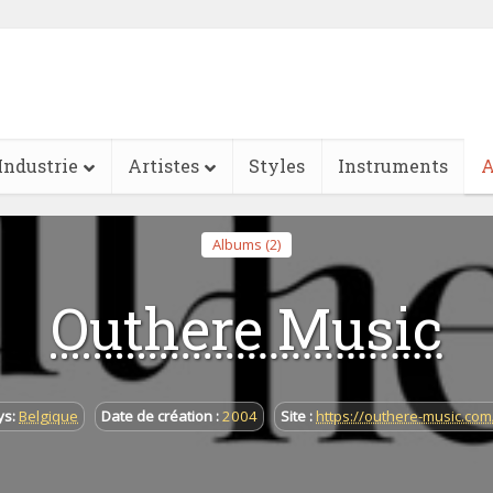
Industrie
Artistes
Styles
Instruments
A
Albums (2)
Outhere Music
ys:
Belgique
Date de création :
2004
Site :
https://outhere-music.com