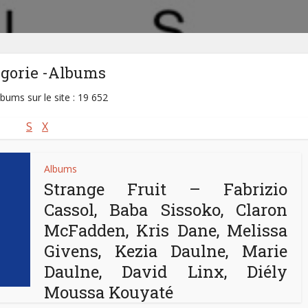
égorie -Albums
lbums sur le site : 19 652
S
X
Albums
Strange Fruit – Fabrizio
Cassol, Baba Sissoko, Claron
McFadden, Kris Dane, Melissa
Givens, Kezia Daulne, Marie
Daulne, David Linx, Diély
Moussa Kouyaté