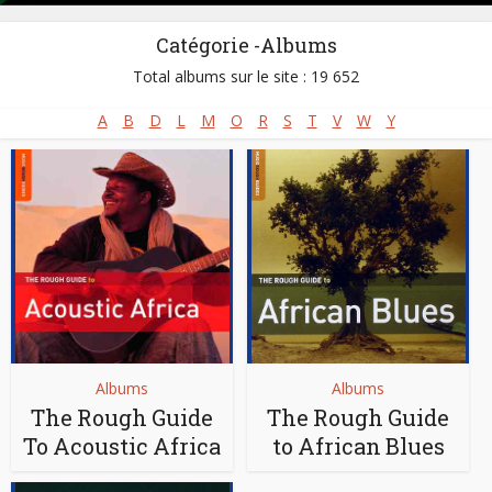
Catégorie -Albums
Total albums sur le site : 19 652
A
B
D
L
M
O
R
S
T
V
W
Y
Albums
Albums
The Rough Guide
The Rough Guide
To Acoustic Africa
to African Blues