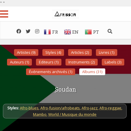
"
"
FR
EN
PT
Artistes (9)
Styles (4)
Articles (2)
Livres (1)
Auteurs (1)
Editeurs (1)
Instruments (2)
Labels (3)
Événements archivés (1)
Albums (31)
Soudan
Styles:
Afro-blues
,
Afro-fusion/afrobeats
,
Afro-jazz
,
Afro-reggae
,
Mambo
,
World / Musique du monde