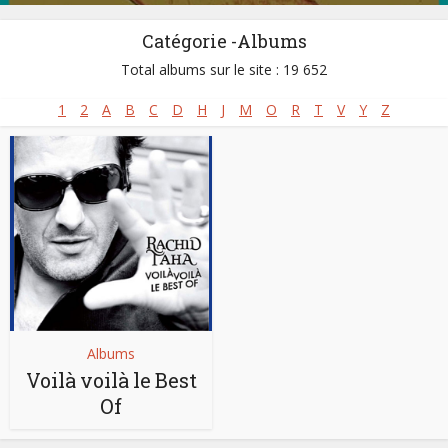
Catégorie -Albums
Total albums sur le site : 19 652
1
2
A
B
C
D
H
J
M
O
R
T
V
Y
Z
Albums
Voilà voilà le Best
Of