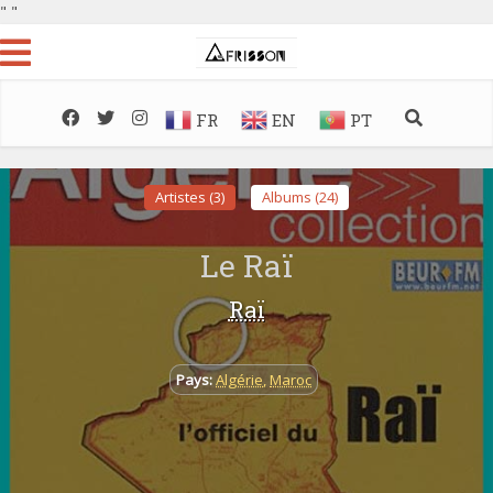
"
"
FR
EN
PT
Artistes (3)
Albums (24)
Le Raï
Raï
Pays:
Algérie
,
Maroc