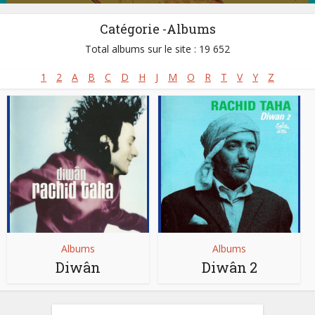
Catégorie -Albums
Total albums sur le site : 19 652
1
2
A
B
C
D
H
J
M
O
R
T
V
Y
Z
Albums
Albums
Diwân
Diwân 2