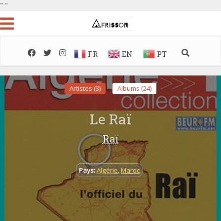
"
"
FR
EN
PT
Artistes (3)
Albums (24)
Le Raï
Raï
Pays:
Algérie
,
Maroc