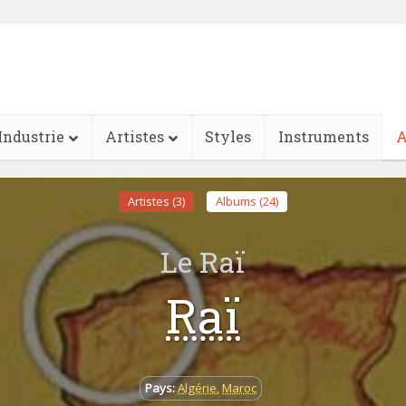
Industrie
Artistes
Styles
Instruments
A
Artistes (3)
Albums (24)
Le Raï
Raï
Pays:
Algérie
,
Maroc