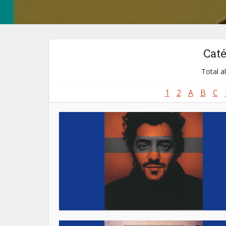
Cat
Total a
1
2
A
B
C