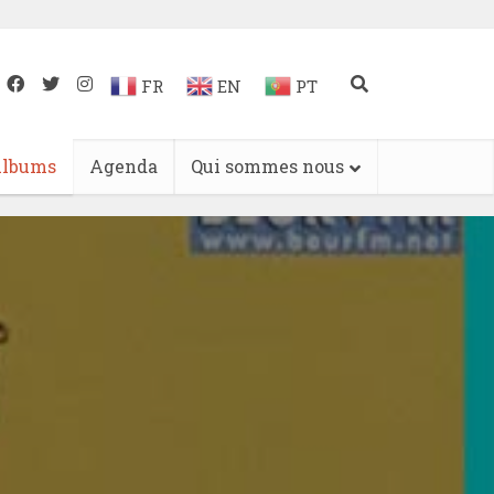
FR
EN
PT
lbums
Agenda
Qui sommes nous