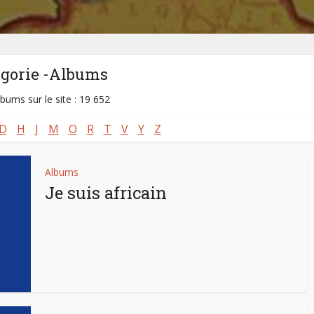
égorie -Albums
lbums sur le site : 19 652
D
H
J
M
O
R
T
V
Y
Z
Albums
Je suis africain