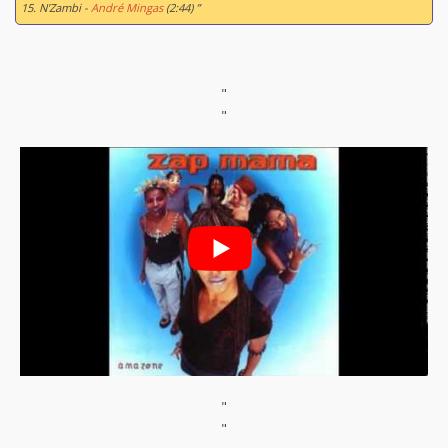
15. N'Zambi -
André Mingas
(2:44) ”
"
"
"
"