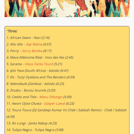
“
Titres:
1. African Dawn - Ravi (2:16)
2. Allo Allo -
Zap Mama
(4:57)
3. Porry -
Sorry Bamba
(8:17)
4. Mave (Welcome Rite) - Voix des Iles (2:45)
5. Sarama -
Vieux Farka Touré
(5:21)
6. Iphi Yeza (South Africa) - Adzido (6:41)
7. Ifa - Tunji Oyelana and The Benders (4:59)
8. Ndendeule (Zambia) - Adzido (6:23)
9. Zinabu - Bunzu Sounds (3:20)
10. Ceddo end Title -
Manu Dibango
(5:09)
11. Awon-Ojise-Oluwa -
Gasper Lawal
(6:23)
12. Toura Toura (DJ Sandeep Kumar Vs Cheb i Sabbah Remix) - Cheb I Sabbah
(4:39)
13. Ro Lungi - Janka Nabay (4:23)
14. Tulipa Negra - Tulipa Negra (3:08)