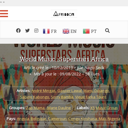
"
"
FR
EN
PT
World Music : Superstars Africa
Article créé le : 10/12/2013
par
Nago Seck
Mis à jour le : 09/08/2022
58 Vues
Artistes:
André Mingas
,
Gasper Lawal
,
Manu Dibango
,
Sabine Kabongo
,
Sorry Bamba
,
Vieux Farka Touré
Groupes:
Zap Mama - Marie Daulne
Labels:
X5 Music Group
Pays:
Angola
,
Belgique
,
Cameroun
,
Congo Kinshasa
,
Mali
,
Nigeria