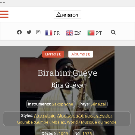
"
"
FR
EN
PT
Livres (1)
Albums (1)
Birahim Guèye
Bira Guèye
Instruments:
Saxophone
Pays:
Sénégal
Styles:
Afro-cubain
,
Afro-fusion/afrobeats
,
Assiko
,
Goumbé (Gumbe)
,
Mbalax
,
World / Musique du monde
Décédé :
2009
Né :
1935