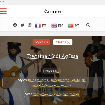
"
"
FR
EN
PT
Styles (1)
Albums (2)
Tiwitine / Sidi Ag Issa
Pays:
Mali
Styles:
Blues touareg - Tichoumaren
,
Folk Music
,
World / Musique du monde
Site :
http://www.myspace.com/forsidi