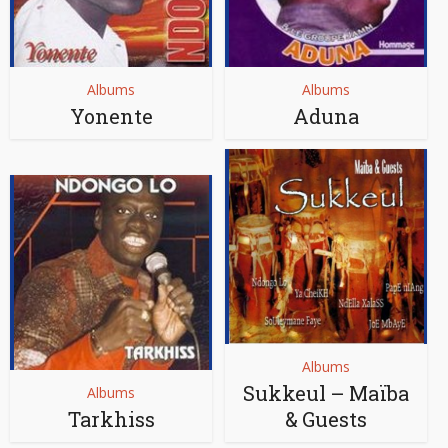
Albums
Albums
Yonente
Aduna
Albums
Sukkeul – Maïba
Albums
Tarkhiss
& Guests