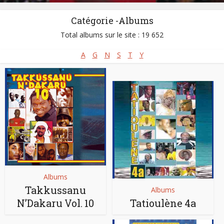
Catégorie -Albums
Total albums sur le site : 19 652
A
G
N
S
T
Y
Albums
Takkussanu
Albums
N’Dakaru Vol. 10
Tatioulène 4a