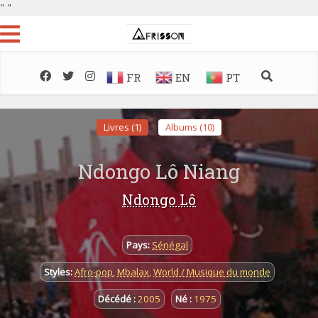
"
"
FR
EN
PT
Livres (1)
Albums (10)
Ndongo Lô Niang
Ndongo Lô
Pays:
Sénégal
Styles:
Afro-pop
,
Mbalax
,
World / Musique du monde
Décédé :
2005
Né :
1975