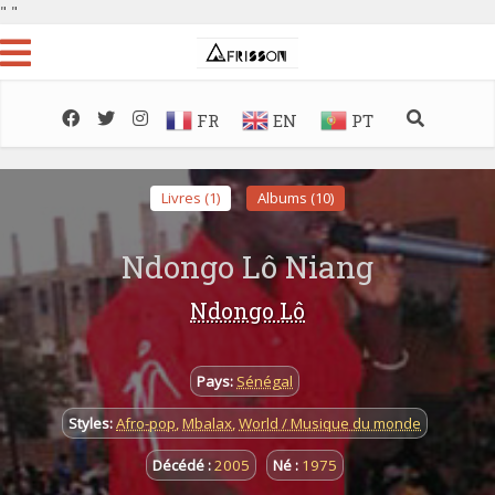
"
"
FR
EN
PT
Livres (1)
Albums (10)
Ndongo Lô Niang
Ndongo Lô
Pays:
Sénégal
Styles:
Afro-pop
,
Mbalax
,
World / Musique du monde
Décédé :
2005
Né :
1975