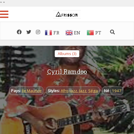
"
"
FR
EN
PT
Albums (3)
Cyril Ramdoo
Pays:
Ile Maurice
Styles:
Afro-jazz
,
Jazz
,
Séga
Né :
1947