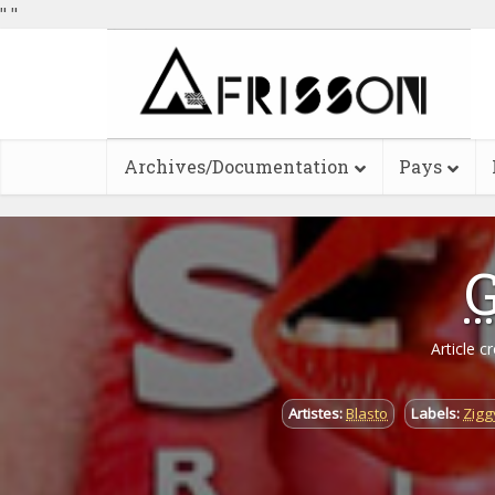
"
"
Archives/Documentation
Pays
G
Article c
Artistes:
Blasto
Labels:
Zigg