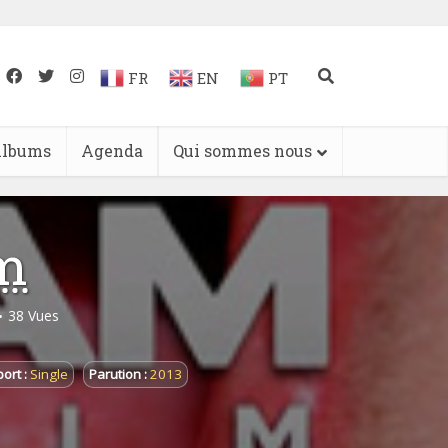
FR
EN
PT
lbums
Agenda
Qui sommes nous
m
38 Vues
ort :
Single
Parution :
2013