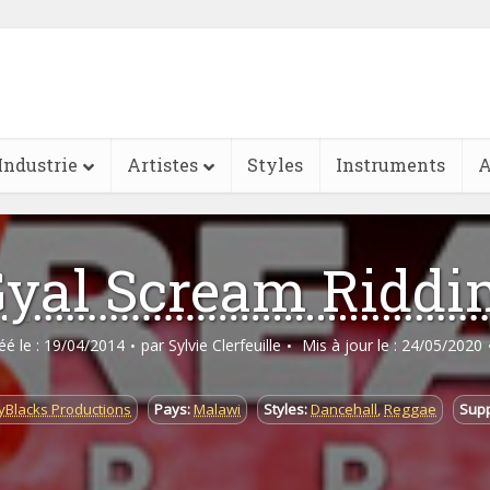
Industrie
Artistes
Styles
Instruments
A
yal Scream Riddi
réé le : 19/04/2014
par
Sylvie Clerfeuille
Mis à jour le : 24/05/2020
yBlacks Productions​
Pays:
Malawi
Styles:
Dancehall
,
Reggae
Supp