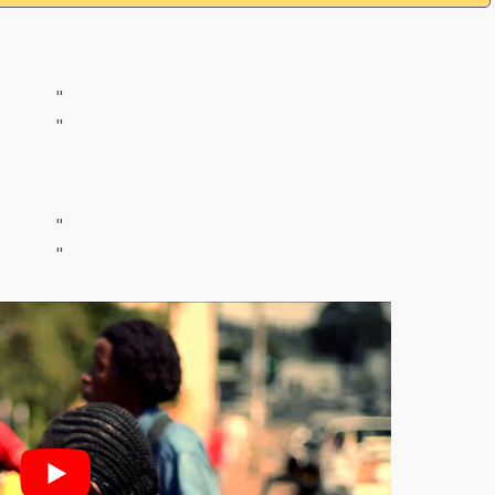
"
"
"
"