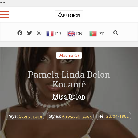
"
"
FR
EN
PT
Albums (3)
Pamela Linda Delon
Kouamé
Miss Delon
Pays:
Côte d'Ivoire
Styles:
Afro-zouk
,
Zouk
Né :
23/04/1982