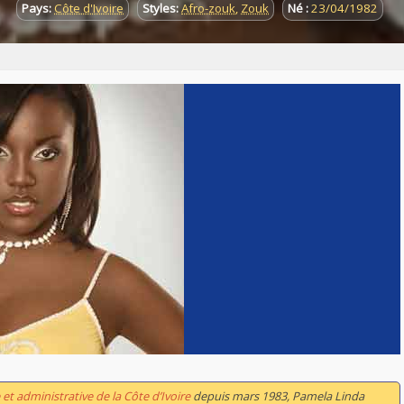
Pays:
Côte d'Ivoire
Styles:
Afro-zouk
,
Zouk
Né :
23/04/1982
et administrative de la Côte d’Ivoire
depuis mars 1983, Pamela Linda