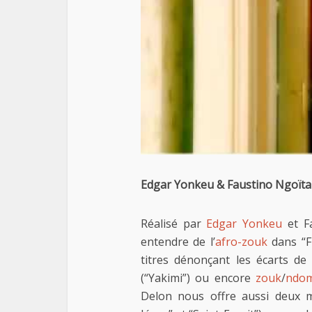
Edgar Yonkeu & Faustino Ngoïta
Réalisé par
Edgar Yonkeu
et F
entendre de l’
afro-zouk
dans “Fi
titres dénonçant les écarts d
(“Yakimi”) ou encore
zouk
/
ndo
Delon nous offre aussi deux mo