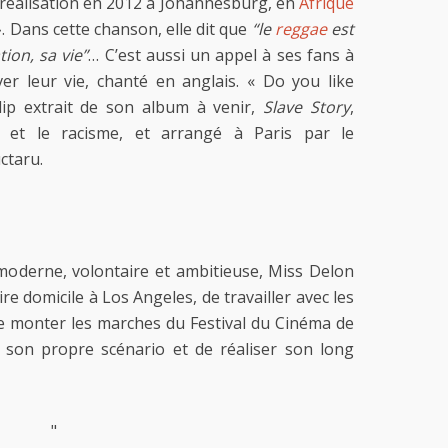
 réalisation en 2012 à Johannesburg, en
Afrique
». Dans cette chanson, elle dit que
“le
reggae
est
ion, sa vie”
… C’est aussi un appel à ses fans à
ver leur vie, chanté en anglais. « Do you like
lip extrait de son album à venir,
Slave Story
,
s et le racisme, et arrangé à Paris par le
ctaru.
moderne, volontaire et ambitieuse, Miss Delon
re domicile à Los Angeles, de travailler avec les
de monter les marches du Festival du Cinéma de
 son propre scénario et de réaliser son long
"