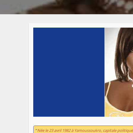
“
Née le 23 avril 1982 à Yamoussoukro, capitale politique 