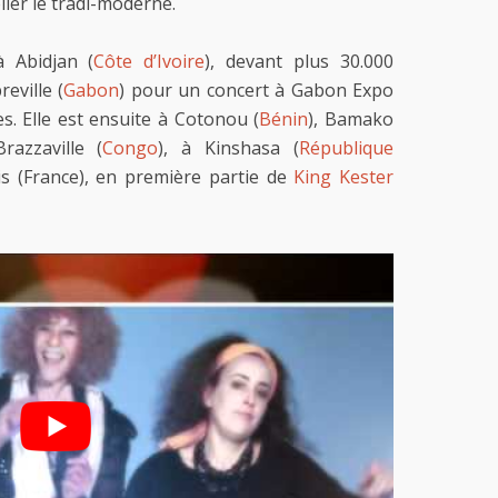
lier le tradi-moderne.
 Abidjan (
Côte d’Ivoire
), devant plus 30.000
eville (
Gabon
) pour un concert à Gabon Expo
. Elle est ensuite à Cotonou (
Bénin
), Bamako
Brazzaville (
Congo
), à Kinshasa (
République
s (France), en première partie de
King Kester