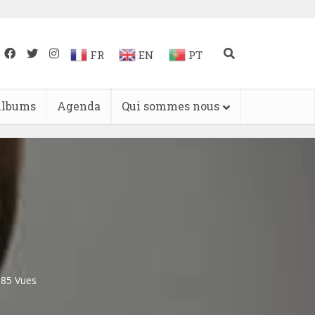
FR
EN
PT
lbums
Agenda
Qui sommes nous
585 Vues