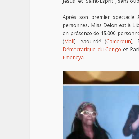
Jésus” et “Saint-Esprit”) sans oub
Après son premier spectacle à
personnes, Miss Delon est à Libr
en présence de 15.000 personnes
(
Mali
), Yaoundé (
Cameroun
), 
Démocratique du Congo
et Pari
Emeneya
.