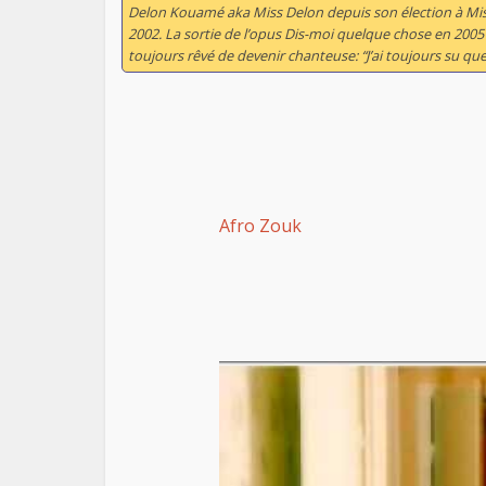
Delon Kouamé aka Miss Delon depuis son élection à Mis
2002. La sortie de l’opus
Dis-moi quelque chose
en 2005 r
toujours rêvé de devenir chanteuse: “
J’ai toujours su qu
Afro Zouk