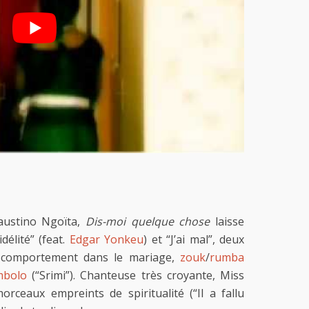
austino Ngoïta,
Dis-moi quelque chose
laisse
délité” (feat.
Edgar Yonkeu
) et “J’ai mal”, deux
e comportement dans le mariage,
zouk
/
rumba
mbolo
(“Srimi”). Chanteuse très croyante, Miss
rceaux empreints de spiritualité (“Il a fallu