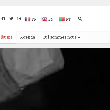
FR
EN
PT
lbums
Agenda
Qui sommes nous