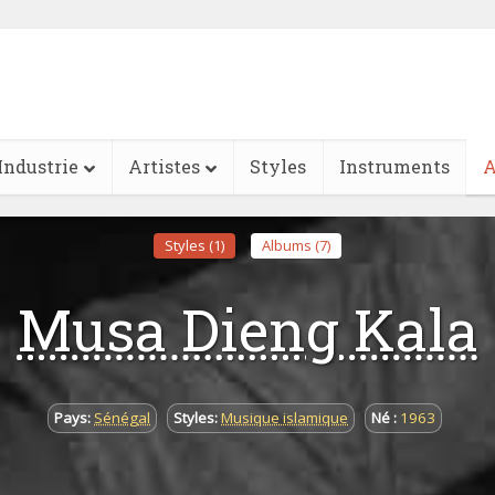
Industrie
Artistes
Styles
Instruments
A
Styles (1)
Albums (7)
Musa Dieng Kala
Pays:
Sénégal
Styles:
Musique islamique
Né :
1963