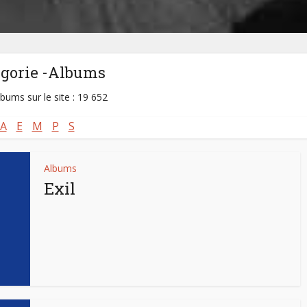
égorie -Albums
lbums sur le site : 19 652
A
E
M
P
S
Albums
Exil