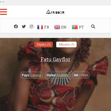
"
"
FR
EN
PT
Styles (1)
Albums (1)
Fatu Gayflor
Pays:
Liberia
Styles:
Highlife
Né :
1966