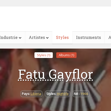
Industrie
Artistes
Styles
Instruments
A
Styles (1)
Albums (1)
Fatu Gayflor
Pays:
Liberia
Styles:
Highlife
Né :
1966