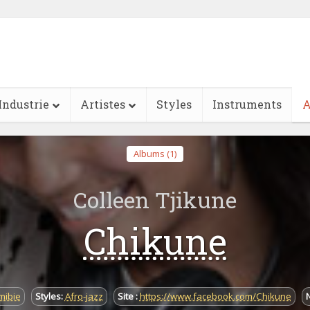
Industrie
Artistes
Styles
Instruments
A
Albums (1)
Colleen Tjikune
Chikune
mibie
Styles:
Afro-jazz
Site :
https://www.facebook.com/Chikune
N