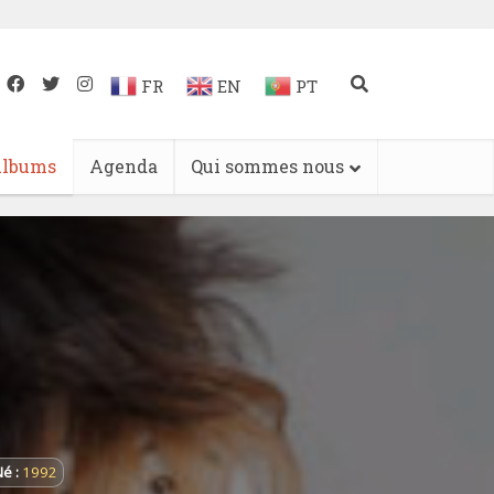
FR
EN
PT
lbums
Agenda
Qui sommes nous
é :
1992