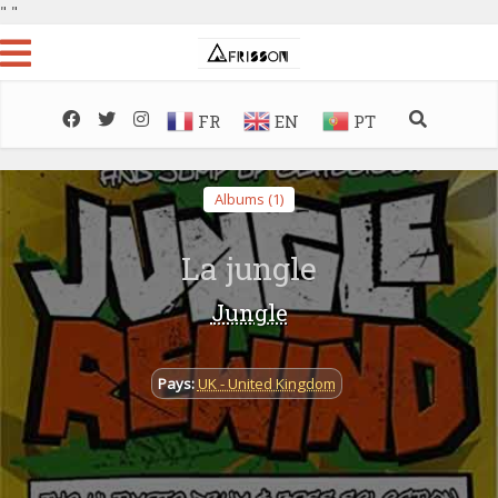
"
"
FR
EN
PT
Albums (1)
La jungle
Jungle
Pays:
UK - United Kingdom