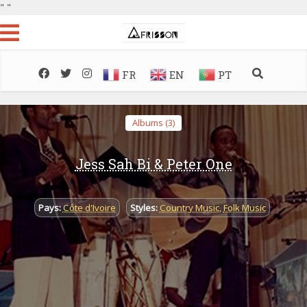
"
"
FR
EN
PT
Albums (3)
Jess Sah Bi & Peter One
Pays:
Côte d'Ivoire
Styles:
Country Music
,
Folk Music