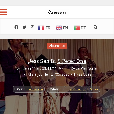
"
"
FR
EN
PT
Albums (3)
Jess Sah Bi & Peter One
Article créé le : 05/11/2019
par
Sylvie Clerfeuille
Mis à jour le : 24/05/2020
1 722 Vues
Pays:
Côte d'Ivoire
Styles:
Country Music
,
Folk Music