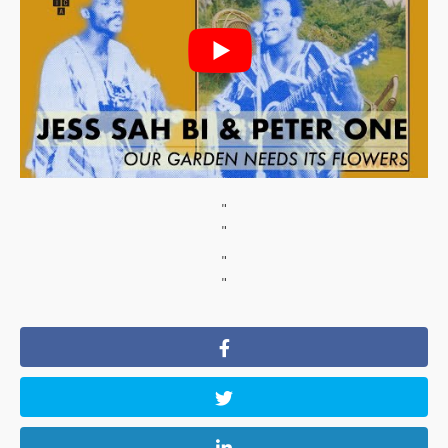
"
"
"
"