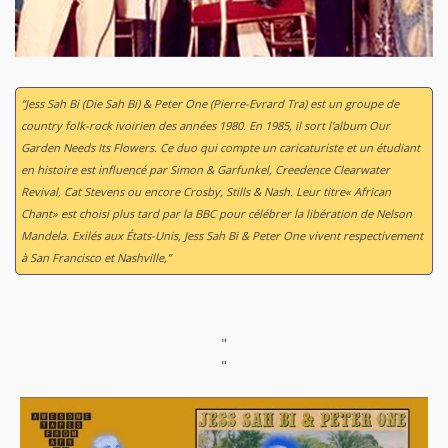
“Jess Sah Bi (Die Sah Bi) & Peter One (Pierre-Evrard Tra) est un groupe de
country folk-rock ivoirien des années 1980. En 1985, il sort l'album
Our
Garden Needs Its Flowers
. Ce duo qui compte un caricaturiste et un étudiant
en histoire est influencé par Simon & Garfunkel, Creedence Clearwater
Revival, Cat Stevens ou encore Crosby, Stills & Nash. Leur titre« African
Chant» est choisi plus tard par la BBC pour célébrer la libération de Nelson
Mandela. Exilés aux États-Unis, Jess Sah Bi & Peter One vivent respectivement
à San Francisco et Nashville,”
"
"