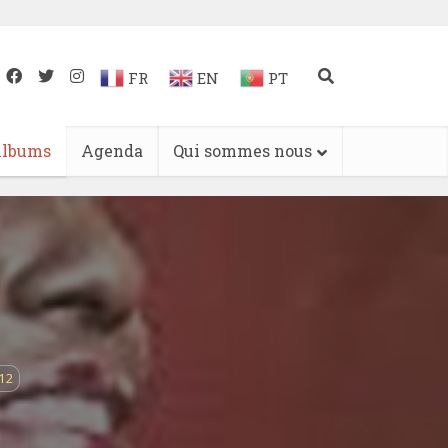
FR
EN
PT
lbums
Agenda
Qui sommes nous
12