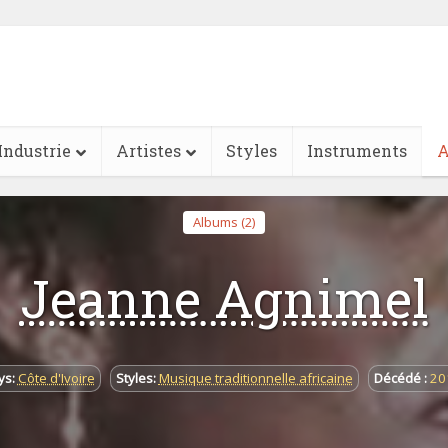
Industrie
Artistes
Styles
Instruments
A
Albums (2)
Jeanne Agnimel
ys:
Côte d'Ivoire
Styles:
Musique traditionnelle africaine
Décédé :
20