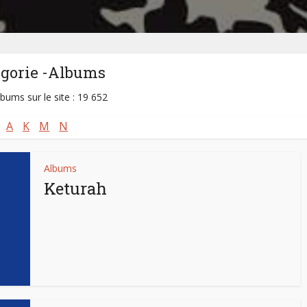
égorie -Albums
lbums sur le site : 19 652
A
K
M
N
Albums
Keturah