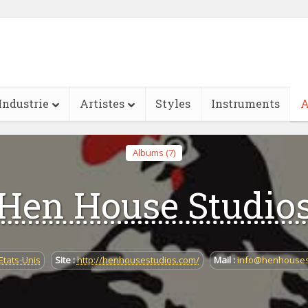
Industrie
Artistes
Styles
Instruments
A
Albums (7)
Hen House Studio
Etats-Unis
Site :
http://henhousestudios.com/
Mail :
info@henhouses