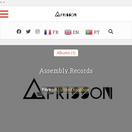
"
"
FR
EN
PT
Albums (1)
Assembly Records
Pays:
UK - United Kingdom