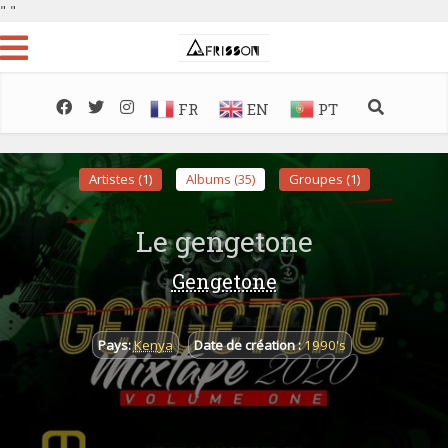
"
"
FR
EN
PT
Artistes (1)
Albums (35)
Groupes (1)
Le gengetone
Gengetone
Pays:
Kenya
Date de création :
1990's