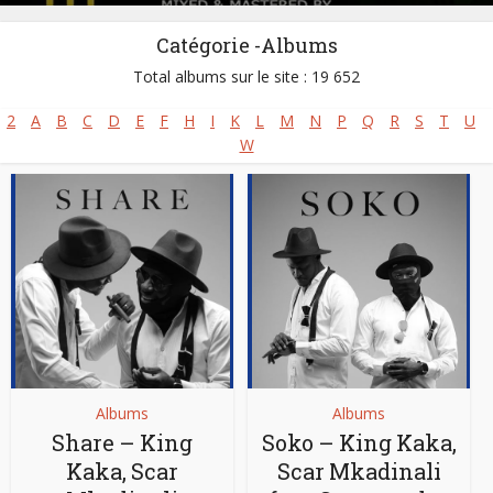
Catégorie -Albums
Total albums sur le site : 19 652
2
A
B
C
D
E
F
H
I
K
L
M
N
P
Q
R
S
T
U
W
Albums
Albums
Share – King
Soko – King Kaka,
Kaka, Scar
Scar Mkadinali