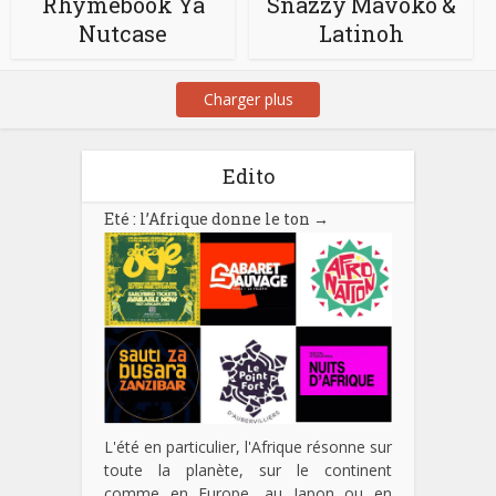
Rhymebook Ya
Snazzy Mavoko &
Nutcase
Latinoh
Charger plus
Edito
Eté : l’Afrique donne le ton
→
L'été en particulier, l'Afrique résonne sur
toute la planète, sur le continent
comme en Europe, au Japon ou en