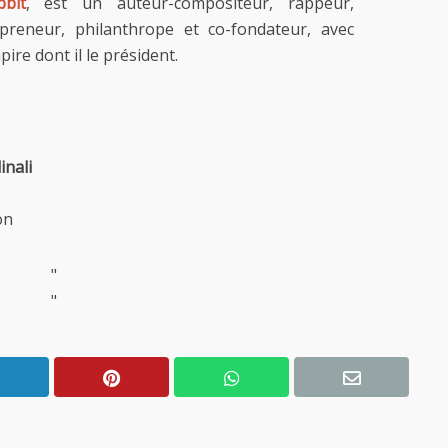
bbit
, est un auteur-compositeur, rappeur,
repreneur, philanthrope et co-fondateur, avec
re dont il le président.
inali
on
"
"