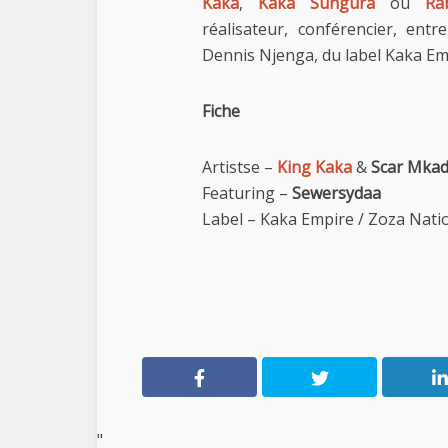
Kaka
,
Kaka Sungura
ou
Ra
réalisateur, conférencier, ent
Dennis Njenga, du label Kaka Empi
Fiche
Artistse –
King Kaka
&
Scar Mkad
Featuring –
Sewersydaa
Label – Kaka Empire / Zoza Nati
"