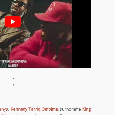
"
"
enya
,
Kennedy Tarriq Ombima
, surnommé
King