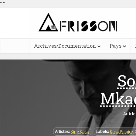
"
"
Archives/Documentation
Pays
So
Mkad
Articl
Artistes:
King Kaka
Labels:
Kaka Empire
,