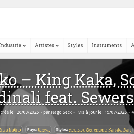
Industrie
Artistes
Styles
Instruments
A
ko – King Kaka, S
inali feat. Sewer
e créé le : 26/03/2025
par
Nago Seck
Mis à jour le : 15/07/2025
4
Zoza Nation
Pays:
Kenya
Styles:
Afro-rap
,
Gengetone
,
Kapuka Rap