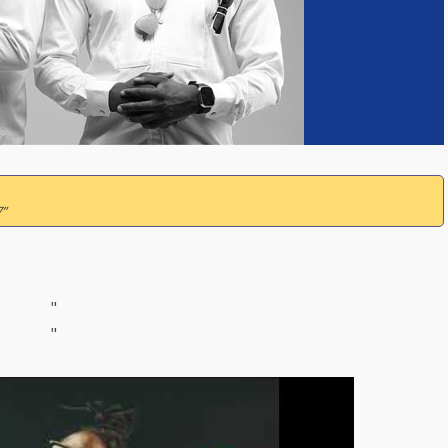
7”
"
"