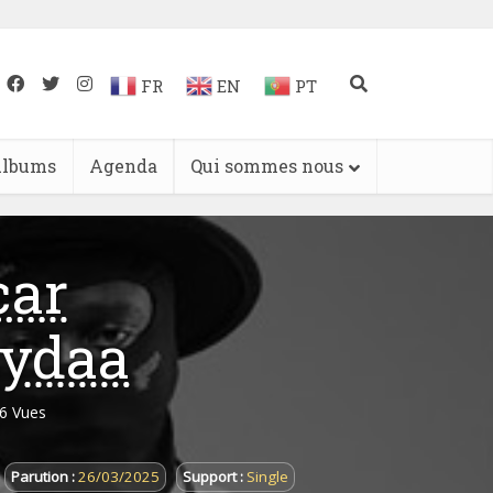
FR
EN
PT
lbums
Agenda
Qui sommes nous
car
sydaa
6 Vues
Parution :
26/03/2025
Support :
Single