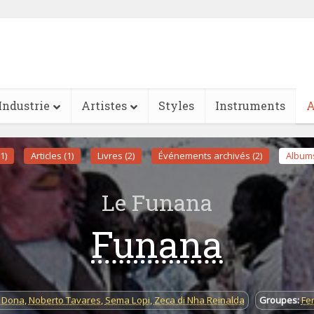
Industrie
Artistes
Styles
Instruments
A
1)
Articles (1)
Livres (2)
Événements archivés (2)
Albums
Le Funana
Funana
 Dona
,
Noberto Tavares
,
Sema Lopi
,
Zeca di Nha Reinalda
Groupes:
Fe