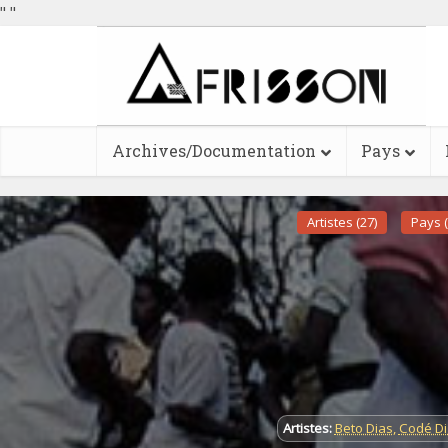
"
"
Archives/Documentation
Pays
Artistes (27)
Pays (
Artistes:
Beto Dias
,
Codé Di