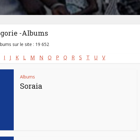
égorie -Albums
lbums sur le site : 19 652
I
J
K
L
M
N
O
P
Q
R
S
T
U
V
Albums
Soraia