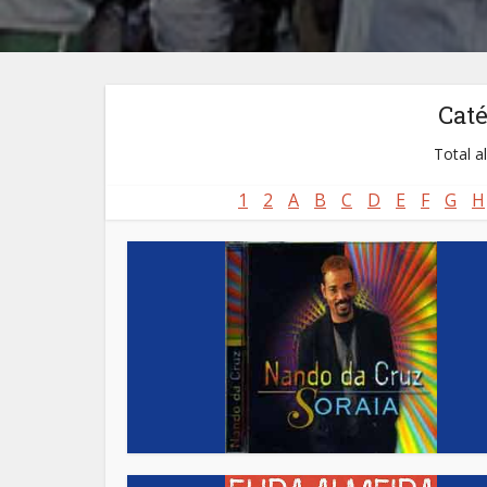
Cat
Total a
1
2
A
B
C
D
E
F
G
H