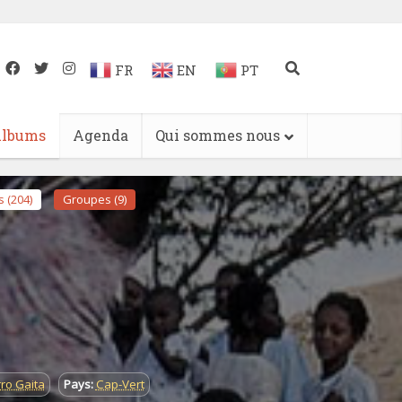
FR
EN
PT
lbums
Agenda
Qui sommes nous
 (204)
Groupes (9)
rro Gaita
Pays:
Cap-Vert