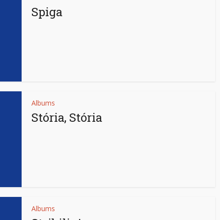
Spiga
Albums
Stória, Stória
Albums