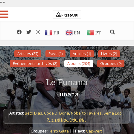
"
"
FR
EN
PT
Artistes (27)
Pays (1)
Articles (1)
Livres (2)
Événements archivés (2)
Albums (204)
Groupes (9)
Le Funana
Funana
Artistes:
Beto Dias
,
Codé Di Dona
,
Noberto Tavares
,
Sema Lopi
,
Zeca di Nha Reinalda
Groupes:
Ferro Gaita
Pays:
Cap-Vert