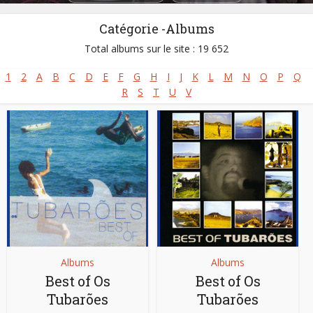
Catégorie -Albums
Total albums sur le site : 19 652
1
2
A
B
C
D
E
F
G
H
I
J
K
L
M
N
O
P
Q
R
S
T
U
V
Albums
Albums
Best of Os
Best of Os
Tubarões
Tubarões