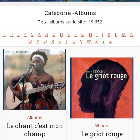
Catégorie -Albums
Total albums sur le site : 19 652
1
2
3
4
5
A
B
C
D
E
F
G
H
I
J
K
L
M
N
O
P
Q
R
S
T
U
V
W
X
Y
Z
Albums
Le chant c’est mon
Albums
champ
Le griot rouge