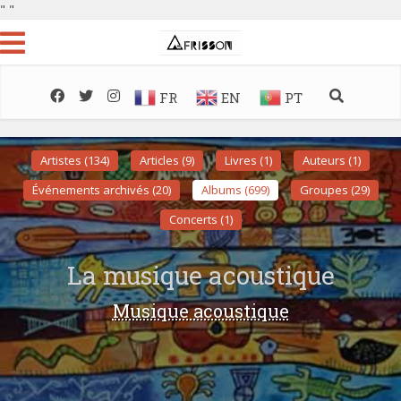
"
"
FR
EN
PT
Artistes (134)
Articles (9)
Livres (1)
Auteurs (1)
Événements archivés (20)
Albums (699)
Groupes (29)
Concerts (1)
La musique acoustique
Musique acoustique