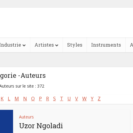
Industrie
Artistes
Styles
Instruments
A
gorie -Auteurs
Auteurs sur le site : 372
K
L
M
N
O
P
R
S
T
U
V
W
Y
Z
Auteurs
Uzor Ngoladi