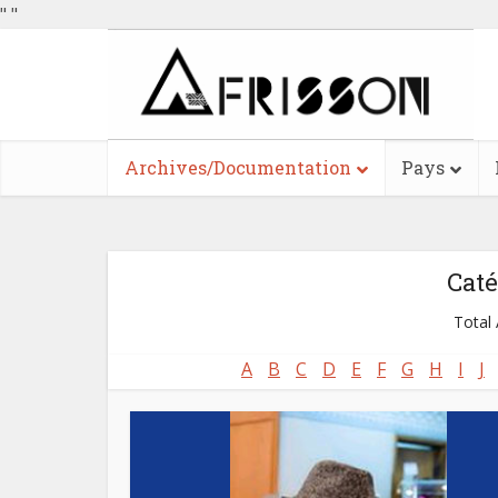
"
"
Archives/Documentation
Pays
Caté
Total 
A
B
C
D
E
F
G
H
I
J