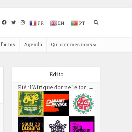
FR
EN
PT
lbums
Agenda
Qui sommes nous
Edito
Eté : l’Afrique donne le ton
→