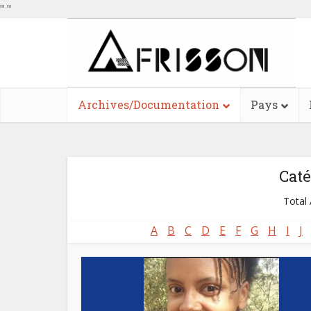
"
"
Archives/Documentation
Pays
Caté
Total 
A
B
C
D
E
F
G
H
I
J