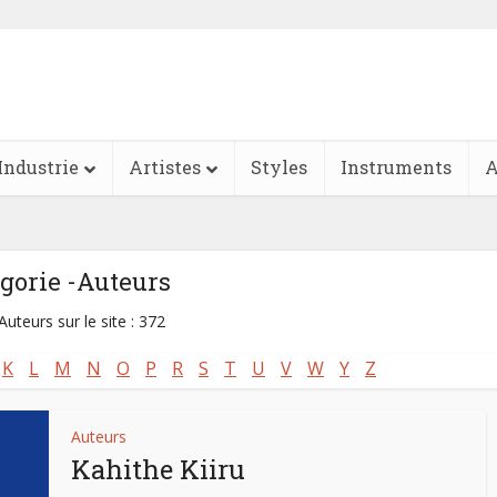
Industrie
Artistes
Styles
Instruments
A
gorie -Auteurs
Auteurs sur le site : 372
K
L
M
N
O
P
R
S
T
U
V
W
Y
Z
Auteurs
Kahithe Kiiru