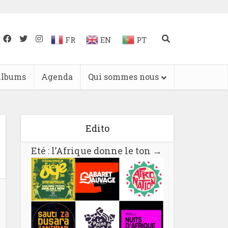
FR
EN
PT
lbums
Agenda
Qui sommes nous
Edito
Eté : l’Afrique donne le ton
→