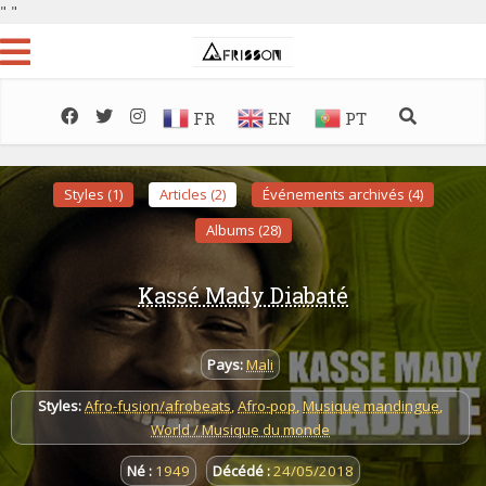
"
"
FR
EN
PT
Styles (1)
Articles (2)
Événements archivés (4)
Albums (28)
Kassé Mady Diabaté
Pays:
Mali
Styles:
Afro-fusion/afrobeats
,
Afro-pop
,
Musique mandingue
,
World / Musique du monde
Né :
1949
Décédé :
24/05/2018