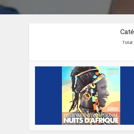
Caté
Total 