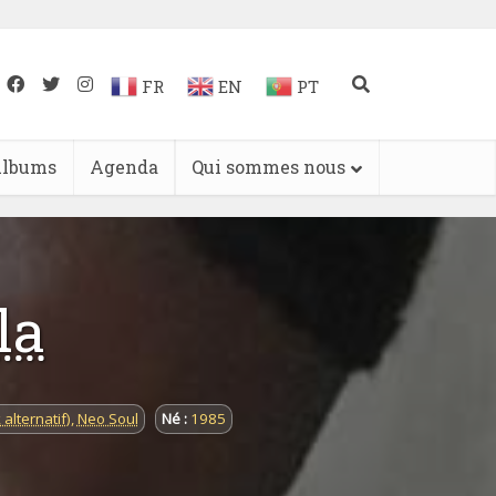
FR
EN
PT
lbums
Agenda
Qui sommes nous
la
 alternatif)
,
Neo Soul
Né :
1985