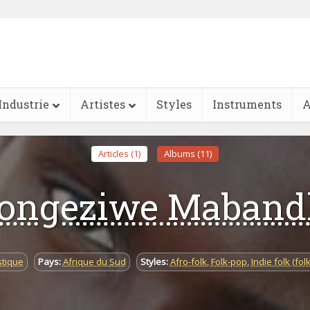
Industrie
Artistes
Styles
Instruments
A
Articles (1)
Albums (11)
ongeziwe Maband
stique
Pays:
Afrique du Sud
Styles:
Afro-folk
,
Folk-pop
,
Indie folk (folk