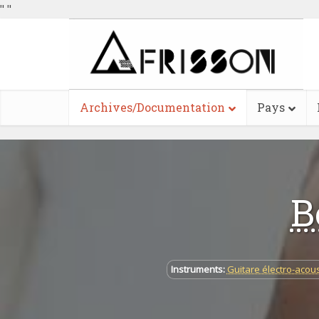
"
"
Archives/Documentation
Pays
B
Instruments:
Guitare électro-acou