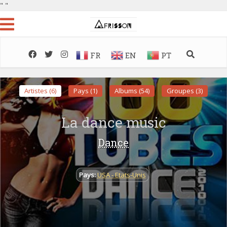
"
"
FR
EN
PT
Artistes (6)
Pays (1)
Albums (54)
Groupes (3)
La dance music
Dance
Pays:
USA - Etats-Unis