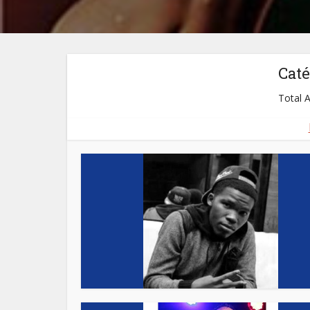
Caté
Total A