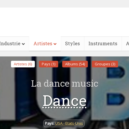
Industrie
Artistes
Styles
Instruments
A
Artistes (6)
Pays (1)
Albums (54)
Groupes (3)
La dance music
Dance
Pays:
USA - Etats-Unis