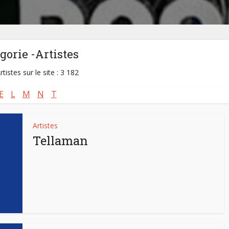
gorie -Artistes
rtistes sur le site : 3 182
E
L
M
N
T
Artistes
Tellaman