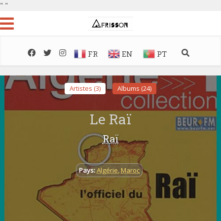
"
"
FR
EN
PT
Artistes (3)
Albums (24)
Le Raï
Raï
Pays:
Algérie
,
Maroc