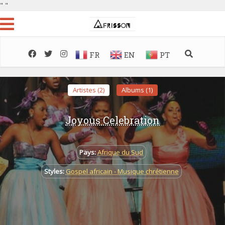
"
"
FR
EN
PT
Artistes (2)
Albums (1)
Joyous Celebration
Pays:
Afrique du Sud
Styles:
Gospel africain - Musique chrétienne