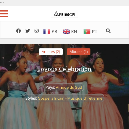
"
"
FR
EN
PT
Artistes (2)
Albums (1)
Joyous Celebration
Pays:
Afrique du Sud
Styles:
Gospel africain - Musique chrétienne