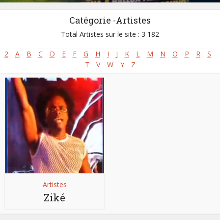
Catégorie -Artistes
Total Artistes sur le site : 3 182
2
A
B
C
D
E
F
G
H
I
J
K
L
M
N
O
P
R
S
T
V
W
Y
Z
Artistes
Ziké