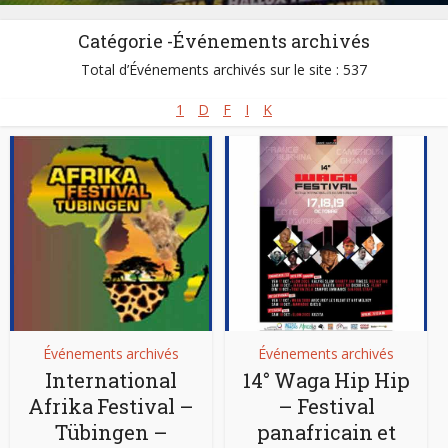
Catégorie -Événements archivés
Total d’Événements archivés sur le site : 537
1
D
F
I
K
Événements archivés
Événements archivés
International
14° Waga Hip Hip
Afrika Festival –
– Festival
Tübingen –
panafricain et