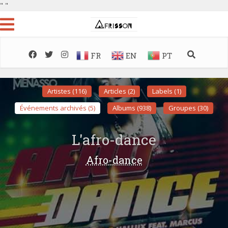
"
"
FR
EN
PT
Artistes (116)
Articles (2)
Labels (1)
Événements archivés (5)
Albums (938)
Groupes (30)
L'afro-dance
Afro-dance