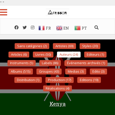
"
"
FR
EN
PT
Sans catégories (2)
Artistes (69)
Styles (20)
Articles (6)
Livres (50)
Auteurs (24)
Editeurs (1)
Instruments (5)
Labels (86)
Événements archivés (1)
Albums (515)
Groupes (43)
Medias (3)
Edito (3)
Distribution (1)
Production (17)
Editions (19)
Réalisations (4)
Kenya