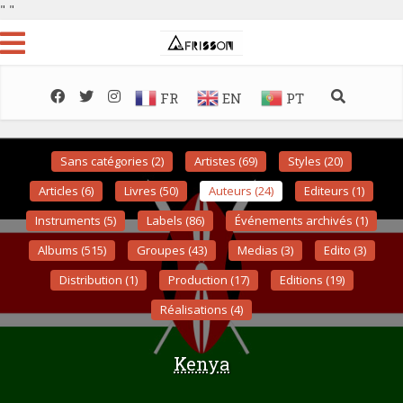
"
"
FR
EN
PT
Sans catégories (2)
Artistes (69)
Styles (20)
Articles (6)
Livres (50)
Auteurs (24)
Editeurs (1)
Instruments (5)
Labels (86)
Événements archivés (1)
Albums (515)
Groupes (43)
Medias (3)
Edito (3)
Distribution (1)
Production (17)
Editions (19)
Réalisations (4)
Kenya