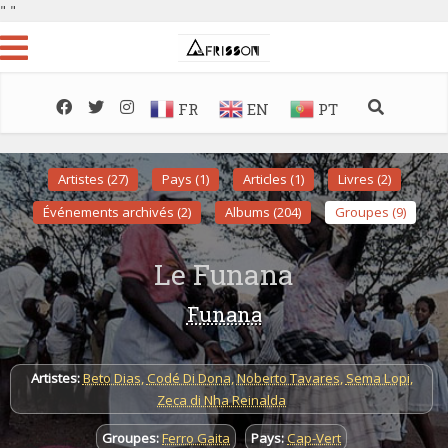
"
"
FR
EN
PT
Artistes (27)
Pays (1)
Articles (1)
Livres (2)
Événements archivés (2)
Albums (204)
Groupes (9)
Le Funana
Funana
Artistes:
Beto Dias
,
Codé Di Dona
,
Noberto Tavares
,
Sema Lopi
,
Zeca di Nha Reinalda
Groupes:
Ferro Gaita
Pays:
Cap-Vert