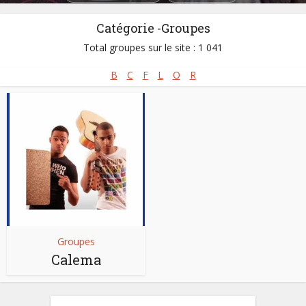
Catégorie -Groupes
Total groupes sur le site : 1 041
B
C
F
L
O
R
Groupes
Calema